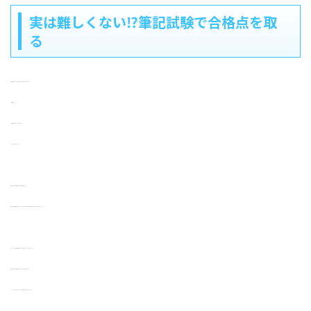
実は難しくない⁉筆記試験で合格点を取
る
筆記試験で思うような点数がなかなか取れずに困っていませんか？
・勉強が苦手
・面接は割と行けるんだけど筆記は、、、
という方は少なくありません。
教採の合否に一番影響を与えるのは面接試験です。
全国的に人物重視の傾向があり、多くの自治体で筆記試験の配点は教採の中では低めに設定されています。
だからといって筆記試験は軽く見ていい試験ということではありません。
筆記試験は一次試験の得点がダイレクトに合否を左右します。
しっかりと得点できるかどうかが一次試験を突破するカギとなります