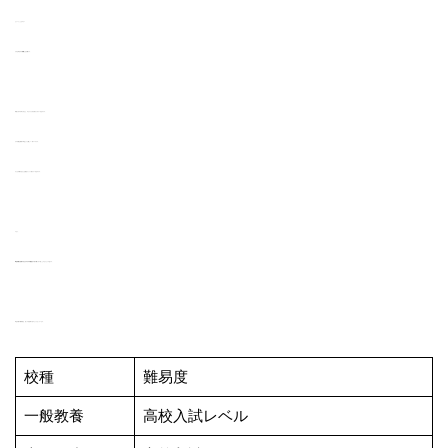
どういうことなのか？
それは
今までに受験した入試
です。
高校入試や大学入試など、今までに入試を受けられているはずです。
その試験は教採の筆記よりも難しい～同レベルです。
そんな試験をあなたは過去にくぐり抜けているはずです。
つまり、
筆記試験を合格するだけの力や可能性を十分に持っている
ことのなによりの証です。
筆記試験の難易度は、多くの自治体で次のようになっています。
校種
難易度
一般教養
高校入試レベル