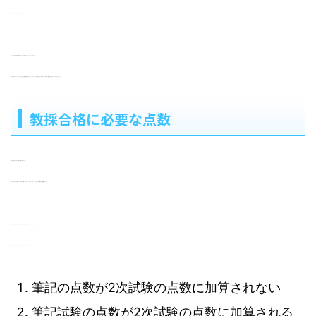
志願者を学力で半分に絞ることができるからです。
どのような学力の志願者が集まろうと、平均点以上と以下で半々に分かれます。
平均点を足切り点にすることで学力の上位層を確実に採用することができます。採用側の視点で考えると一次試験で人数を絞るには手っ取り早い方法と言えます。
教採合格に必要な点数
教採を合格するために必要な点数は明確です。
足切り点を超える点数です。自治体や校種・教科によっても異なりますが、おおむね
60点取れたら合格ライン
です。
そして、自治体によって足切り点以上の点数が重要かそうでないかが分かれます。
筆記試験の点数は自治体によって扱いが2種類あるからです。
筆記の点数が2次試験の点数に加算されない
筆記試験の点数が2次試験の点数に加算される