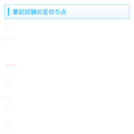
筆記試験の足切り点
筆記試験の対策をするに当たり、知っておきたいのが
足切り点
です。
面接や小論文でどれだけ高得点をとっても、筆記で足切り点に引っ掛かると不合格になってしまします。
最低限、とるべき点数があります。
結論から言うと、
目指したい点数は平均点のちょっと上
です。
もちろん平均点よりずっと上でもかまいません。
ですが、足切り点は何としてでも超えたい点数です。
足切り点を設定している自治体は結構あります。
ある一定の点数を下回ると、どれだけ他の試験が良くても不合格となります。
こ足切り点の基準はどこの自治体でも決まっています。
平均点の前後が足切り点
となっています。