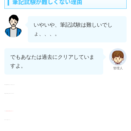
筆記試験が難しくない理由
いやいや、筆記試験は難しいでし
ょ、、、。
でもあなたは過去にクリアしていま
すよ。
管理人
筆記試験（一般教養・専門教養）が難しいという方の気持ちはよくわかります。
数学や物理、英語の問題が見えたら気持ちがげんなりするのもわかります。
ですが、実は
筆記試験で合格点を取る素質をあなたは持っています。
過去にそのレベルの試験をクリアしています。