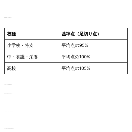
実際に京都府の基準点（足切り点）を見てみましょう。
校種
基準点（足切り点）
小学校・特支
平均点の95%
中・養護・栄養
平均点の100%
高校
平均点の105%
上の表のように、足切り点は平均点を基に設定されます。
勉強の専門性が高い校種になるほど、足切り点も上がります。
この足切り点を超えられるかどうかが、試験合格の最低条件となっています。
ちなみに、平均点を基にを足切り点を設定するのには理由があります。