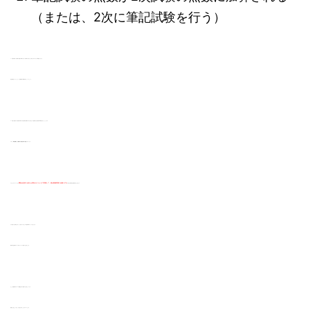
（または、2次に筆記試験を行う）
１ 筆記試験が2次試験の点数に加算されない自治体であれば、足切り点ギリギリでも問題ありません。
筆記対策はそこそこにして、面接対策に時間を割くといいでしょう。
２ 筆記の点数が2次試験に加算される自治体を受験するのであれば、筆記対策にある程度の時間を割きたいところです。
ですが、
筆記試験よりも面接の方が配点が高く設定
されています。
つまりどのパターンにせよ
筆記は足切り点以上が取れるぐらいまで対策して、後は面接対策に全振りする
のが最も効率的な教採対策だと言えます。
その足切り点を取るために、ぜひ持っておきたい筆記対策本がいくつかあります。
教採の筆記試験オススメ本をランキング形式でご紹介します。
また、面接対策のオススメ書籍は以下の記事でご紹介しています。
面接が上達したい方は、ぜひ読まれることをオススメします。