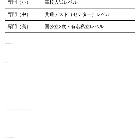
専門（小）
高校入試レベル
専門（中）
共通テスト（センター）レベル
専門（高）
国公立2次・有名私立レベル
だいたい
受験校種の2段階上の学力
が求められます。
小学校受験者なら高校入試、中学受験者なら大学入試解けるレベルといったところです。
小 → 中 → 高 → 大 → 大（難）
小学校であれば中学受験をする子からの相談を受けることもあるでしょう。すると中学入学レベルの学力では相談に応えることは厳しいです。さらにその上の高校入試が解けるレベルが求められるわけです。
ただ先述の通り、この記事を読んでいるあなたはこれらのレベルを超えています。
高校入試も大学入試も乗り越えているはずです。大学で専門的な講義を受けて、単位を取るために試験を合格して今があります。
教採の筆記試験よりも難しい試験を合格し続けてこられた
わけです。
０からの勉強ではありません。
過去に合格してきたレベルに近づければ教採の筆記で合格できます。