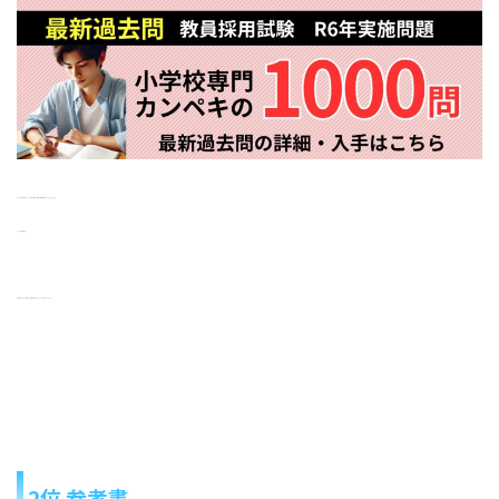
ちなみに本を買わなくても都庁や県庁で問題や解答の閲覧・コピーができます。
（コピーは1枚10円）
出費を押さえたい場合には自治体の本庁でコピーするのがオススメです。
2位 参考書