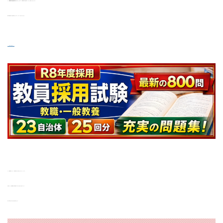
また、
教職教養の知識は面接対策に活きてくる
ことも多いので、教職教養の対策は幅広くしておくと合格がより近くなります。
最新&問題数が多い過去問集がありますので、そのリンクを貼っておきます。
>> 最新の過去問集はこちら
また、教職教養だけでなく、専門教養も合わせて用意しておきたいところです。
自治体によっては教職教養と専門教養のそれぞれで足切り点を設けています。
両方の試験で足切り点を超える必要があります。