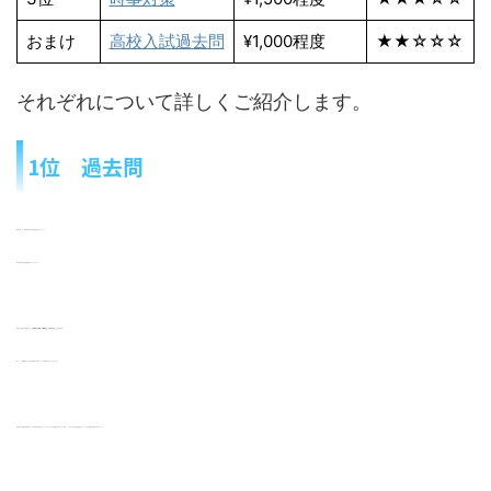
おまけ
高校入試過去問
¥1,000程度
★★☆☆☆
それぞれについて詳しくご紹介します。
1位 過去問
教採に限らず、受験対策の王道は過去問に当たることです。
筆記試験の対策本は過去問だけでも十分です。
実際に出題された問題ですので、
難易度や出題量・試験時間などを正確に知ることができます。
解くことで時間配分やどの分野の問題から解くかという戦略を立てることができます。
過去問は一番正確に問題のレベルや傾向を把握することができます。まずは過去問5年分くらいを1周し、それから他の本で弱点を補うようにすると勉強の成果が伸びやすいです。