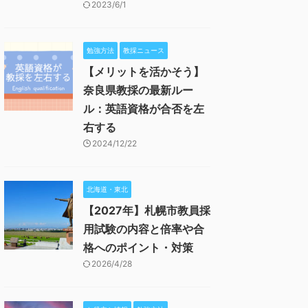
2023/6/1
勉強方法
教採ニュース
【メリットを活かそう】
奈良県教採の最新ルー
ル：英語資格が合否を左
右する
2024/12/22
北海道・東北
【2027年】札幌市教員採
用試験の内容と倍率や合
格へのポイント・対策
2026/4/28