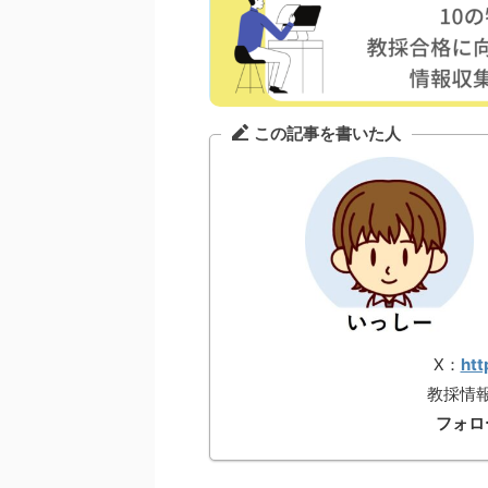
この記事を書いた人
X：
htt
教採情
フォロ