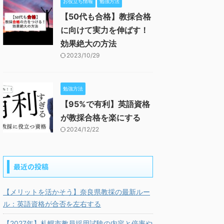
お役立ち情報
勉強方法
【50代も合格】教採合格
に向けて実力を伸ばす！
効果絶大の方法
2023/10/29
勉強方法
【95%で有利】英語資格
が教採合格を楽にする
2024/12/22
最近の投稿
【メリットを活かそう】奈良県教採の最新ルー
ル：英語資格が合否を左右する
【2027年】札幌市教員採用試験の内容と倍率や