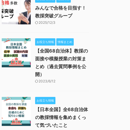
みんなで合格を目指す！
教採突破グループ
2025/12/3
お役立ち情報
情報まとめ
【全国68自治体】教採の
面接や模擬授業の対策ま
とめ（過去質問事例を公
開）
2023/6/12
お役立ち情報
【日本全国】全68自治体
の教採情報を集めまくっ
て気づいたこと