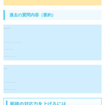
過去の質問内容（要約）
・発達障害の疑いのある児童のいる学級集団を高める取り組み
A児の保護者から「B児のことで学校が面白くないと言っています。どうにかしてください。」という連絡があった。あなたが担任ならこの事態をどう捉え、どう対応するか。
また、今後、学級集団を高めるためにどのような取り組みを考えるか。議論を深めなさい。
※B児は中間休みにA児からボールを取り上げ、ぶつけた。その後も落ち着きがなく、注意をすると教室からとび出した。
・卒業アルバム掲載拒否への対応
夏休み前、A子の母親から担任に「卒業アルバムに子どもの写真や個人名の記載をしないでほしい。」と連絡があった。
あなたが担任なら母親の発言の真意をどう捉えるか。また、担任・学年・学校組織の一員としてどう行動するか。
面接の対応力を上げるには