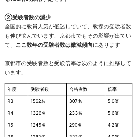
②受験者数の減少
全国的に教員人気が低迷していて、教採の受験者数
も伸び悩んでいます。京都市でもその影響が出てい
て、
ここ数年の受験者数は微減傾向
にあります
京都市の受験者数と受験倍率は次のように推移して
います。
年度
受験者数
合格者数
倍率
R3
1562名
307名
5.0倍
R4
1326名
233名
5.6倍
R5
1245名
290名
4.2倍
R6
1282名
323名
4.0倍