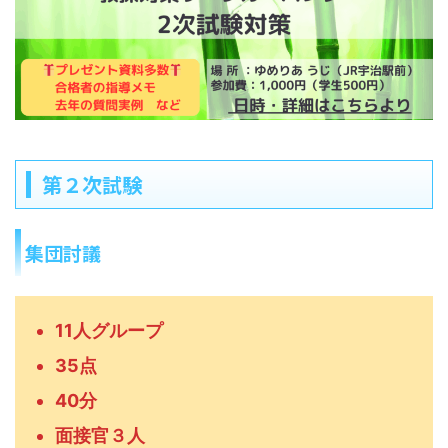
第２次試験
集団討議
11人グループ
35点
40分
面接官３人