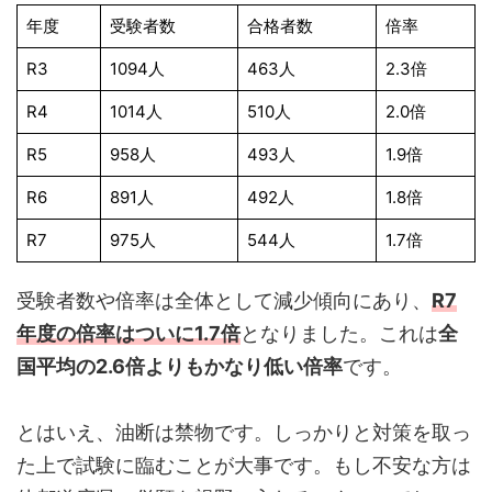
年度
受験者数
合格者数
倍率
R3
1094人
463人
2.3倍
R4
1014人
510人
2.0倍
R5
958人
493人
1.9倍
R6
891人
492人
1.8倍
R7
975人
544人
1.7倍
受験者数や倍率は全体として減少傾向にあり、
R7
年度の倍率はついに1.7倍
となりました。これは
全
国平均の2.6倍よりもかなり低い倍率
です。
とはいえ、油断は禁物です。しっかりと対策を取っ
た上で試験に臨むことが大事です。もし不安な方は