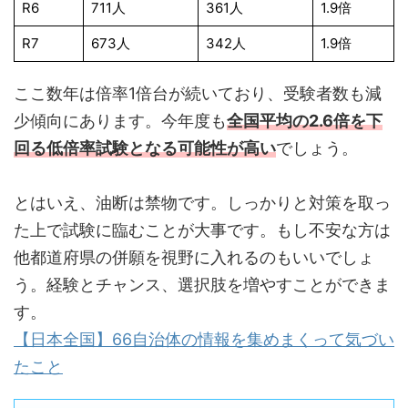
R6
711人
361人
1.9倍
R7
673人
342人
1.9倍
ここ数年は倍率1倍台が続いており、受験者数も減
少傾向にあります。今年度も
全国平均の2.6倍を下
回る低倍率試験となる可能性が高い
でしょう。
とはいえ、油断は禁物です。しっかりと対策を取っ
た上で試験に臨むことが大事です。もし不安な方は
他都道府県の併願を視野に入れるのもいいでしょ
う。経験とチャンス、選択肢を増やすことができま
す。
【日本全国】66自治体の情報を集めまくって気づい
たこと