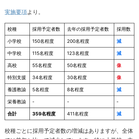
実施要項
より。
校種
採用予定者数
去年の採用予定者数
採用数
小学校
150名程度
200名程度
減
中学校
115名程度
123名程度
減
高校
55名程度
50名程度
像
特別支援
34名程度
30名程度
像
養護教諭
5名程度
8名程度
減
栄養教諭
-
-
‐
合計
359名程度
411名程度
減
校種ごとに採用予定者数の増減はありますが、全体