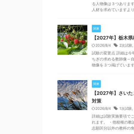
る人物像は３つありま
人材を求めていますより）
関東
【2027年】栃木
2026/8/4
2次試験
,
試験の変更点 詳細は今
ちぎの求める教師像～
物像を３つ掲げています。
関東
【2027年】さい
対策
2026/8/4
1次試験
,
詳細は試験実施要項でご
れます。 ・他校種の教
志願区分以外の教科の免許