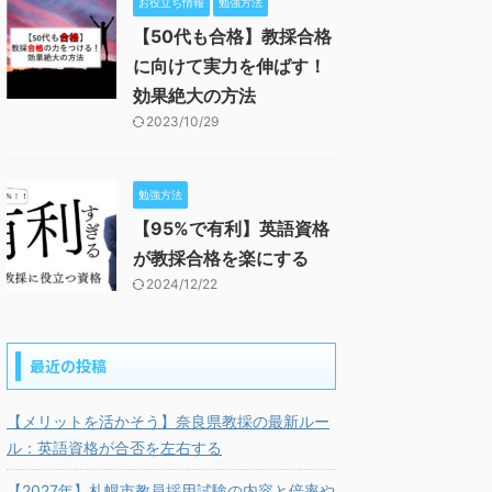
お役立ち情報
勉強方法
【50代も合格】教採合格
に向けて実力を伸ばす！
効果絶大の方法
2023/10/29
勉強方法
【95%で有利】英語資格
が教採合格を楽にする
2024/12/22
最近の投稿
【メリットを活かそう】奈良県教採の最新ルー
ル：英語資格が合否を左右する
【2027年】札幌市教員採用試験の内容と倍率や