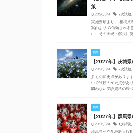
策
2026/8/4
2次試験
,
実施要項より。 相模原
案内より ○信頼される
に、その実現・解決に努め
関東
【2027年】茨城
2026/8/4
2次試験
,
多くの変更点があります
いで試験の変更点があ
問わない受験資格の緩和や
関東
【2027年】群馬
2026/8/4
1次試験
,
群馬県公立学校教員採用