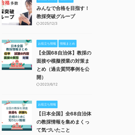
みんなで合格を目指す！
教採突破グループ
2025/12/3
お役立ち情報
情報まとめ
【全国68自治体】教採の
面接や模擬授業の対策ま
とめ（過去質問事例を公
開）
2023/6/12
お役立ち情報
【日本全国】全68自治体
の教採情報を集めまくっ
て気づいたこと