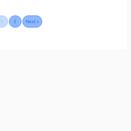
1
2
Next »