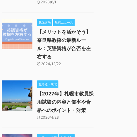
2023/6/1
勉強方法
教採ニュース
【メリットを活かそう】
奈良県教採の最新ルー
ル：英語資格が合否を左
右する
2024/12/22
北海道・東北
【2027年】札幌市教員採
用試験の内容と倍率や合
格へのポイント・対策
2026/4/28