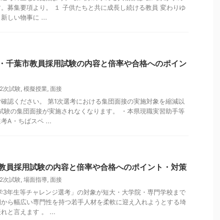
。募集要項より。 １ 子供たちと共に成長し続ける教員 変わりゆ
しい物事に ...
県・千葉市教員採用試験の内容と倍率や合格へのポイン
2次試験
,
模擬授業
,
面接
確認ください。 第1次選考における集団面接の実施対象を縮減以
試験の集団面接が実施されなくなります。 ・本県現職実習助手等
A・ちばスペ ...
県教員採用試験の内容と倍率や合格へのポイント・対策
2次試験
,
場面指導
,
面接
学3年生等チャレンジ選考」の対象が短大・大学院・専門学校まで
期から幅広い専門性を持つ若手人材を柔軟に迎え入れようとする埼
と言えます 。 ...