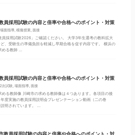
市教員採用試験の内容と倍率や合格へのポイント・対策
場面指導
,
模擬授業
,
面接
教員採用試験2026」ご確認ください。 大学3年生選考の教科拡大
ど、受験生の準備負担を軽減し早期合格を促す内容です。 横浜の
る教師 ...
市教員採用試験の内容と倍率や合格へのポイント・対策
2次試験
,
場面指導
,
面接
求める教師像 川崎市の求める教師像は４つあります。各項目の後
２年度実施の教員採用説明会プレゼンテーション動画（二の巻
明されています。 ...
原市教員採用試験の内容と倍率や合格へのポイント・対