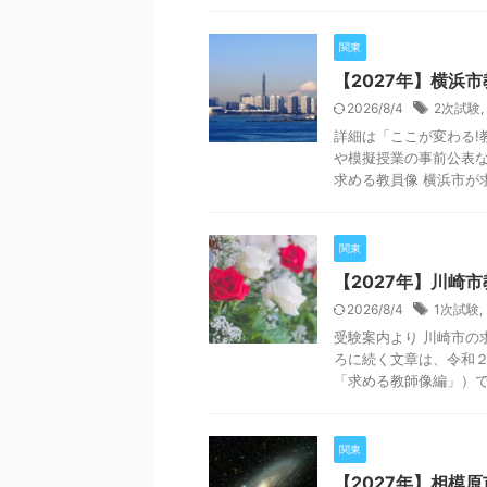
関東
【2027年】横浜
2026/8/4
2次試験
,
詳細は「ここが変わる!
や模擬授業の事前公表な
求める教員像 横浜市が求め
関東
【2027年】川崎
2026/8/4
1次試験
,
受験案内より 川崎市の
ろに続く文章は、令和
「求める教師像編」）で説
関東
【2027年】相模