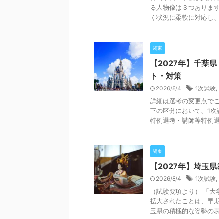
る人物像は３つあります
く状況に柔軟に対応し、新
関東
【2027年】千葉
ト・対策
2026/8/4
1次試験
,
詳細は選考の変更点でご
下の区分において、1次
特例選考・講師等特例選考
関東
【2027年】埼玉
2026/8/4
1次試験
,
（試験要項より） 「大
拡大されたことは、早
玉県の積極的な姿勢の表れ