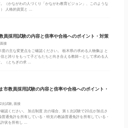
す。（かながわの人づくり「かながわ教育ビジョン」、このような
 人格的資質と ...
県教員採用試験の内容と倍率や合格へのポイント・対策
面接
年度の主な変更点をご確認ください。 栃木県の求める人物像は と
自信と誇りをもって子どもたちと向き合える教師～として求める人
（とちぎの求 ...
たま市教員採用試験の内容と倍率や合格へのポイント・
2次試験
,
面接
確認ください。 加点制度 次の場合、第１次試験で20点が加点さ
諭普通免許を所有している・特支の教諭普通免許を所有している・
状を所有し ...