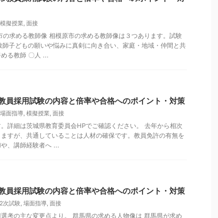
模擬授業
,
面接
市の求める教師像 相模原市の求める教師像は３つあります。試験
教師子どもの願いや悩みに真剣に向き合い、家庭・地域・仲間と共
る教師 〇人 ...
県教員採用試験の内容と倍率や合格へのポイント・対策
場面指導
,
模擬授業
,
面接
。詳細は茨城県教育委員会HPでご確認ください。 去年から相次
りますが、共通していることは人材の確保です。教員免許の有無を
、講師経験者へ ...
県教員採用試験の内容と倍率や合格へのポイント・対策
2次試験
,
場面指導
,
面接
選考の主な変更点より。 群馬県の求める人物像は 群馬県が求め